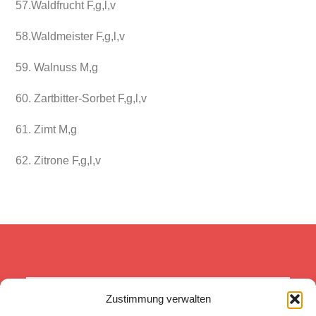
57.Waldfrucht F,g,l,v
58.Waldmeister F,g,l,v
59. Walnuss M,g
60. Zartbitter-Sorbet F,g,l,v
61. Zimt M,g
62. Zitrone F,g,l,v
Zustimmung verwalten
Was wir heute tun, entscheidet 