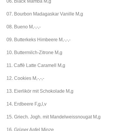
06. Black Mamba M,g
07. Bourbon Madagaskar Vanille M,g
08. Bueno M,-,-,-
09. Butterkeks Himbeere M,-,-,-
10. Buttermilch-Zitrone M,g
11. Caffè Latte Caramell M,g
12. Cookies M,-,-,-
13. Eierlikör mit Schokolade M,g
14. Erdbeere F,g,l,v
15. Griech. Jogh. mit Mandelweissnougat M,g
16. Grüner Apfel Minze