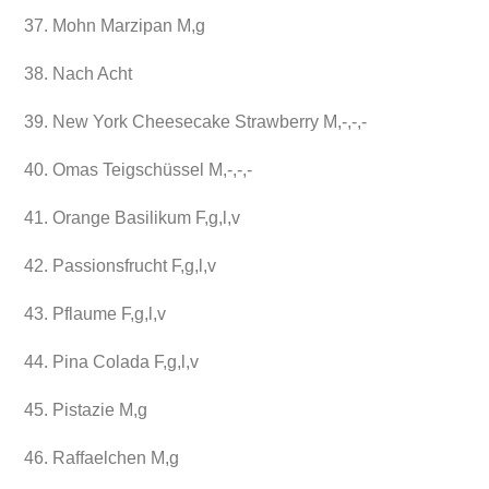
37. Mohn Marzipan M,g
38. Nach Acht
39. New York Cheesecake Strawberry M,-,-,-
40. Omas Teigschüssel M,-,-,-
41. Orange Basilikum F,g,l,v
42. Passionsfrucht F,g,l,v
43. Pflaume F,g,l,v
44. Pina Colada F,g,l,v
45. Pistazie M,g
46. Raffaelchen M,g