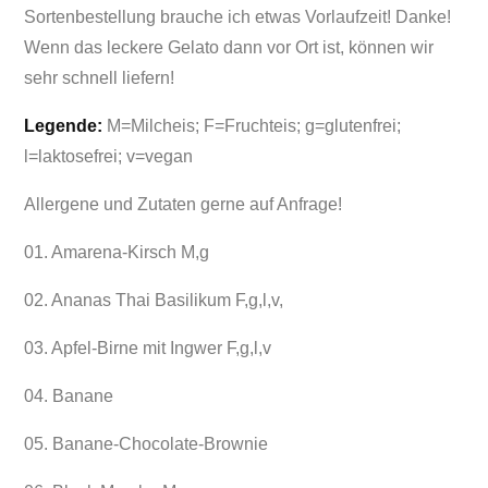
Sortenbestellung brauche ich etwas Vorlaufzeit! Danke!
Wenn das leckere Gelato dann vor Ort ist, können wir
sehr schnell liefern!
Legende:
M=Milcheis; F=Fruchteis; g=glutenfrei;
l=laktosefrei; v=vegan
Allergene und Zutaten gerne auf Anfrage!
01. Amarena-Kirsch M,g
02. Ananas Thai Basilikum F,g,l,v,
03. Apfel-Birne mit Ingwer F,g,l,v
04. Banane
05. Banane-Chocolate-Brownie