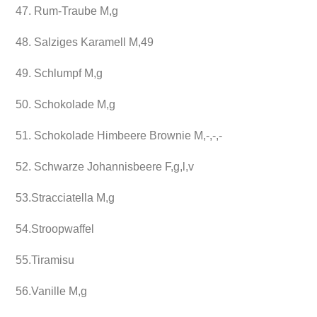
47. Rum-Traube M,g
48. Salziges Karamell M,49
49. Schlumpf M,g
50. Schokolade M,g
51. Schokolade Himbeere Brownie M,-,-,-
52. Schwarze Johannisbeere F,g,l,v
53.Stracciatella M,g
54.Stroopwaffel
55.Tiramisu
56.Vanille M,g