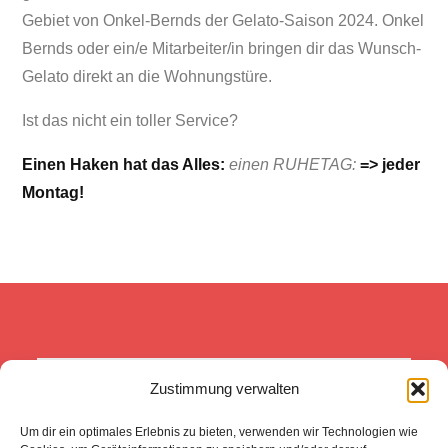
Gebiet von Onkel-Bernds der Gelato-Saison 2024. Onkel
Bernds oder ein/e Mitarbeiter/in bringen dir das Wunsch-
Gelato direkt an die Wohnungstüre.
Ist das nicht ein toller Service?
Einen Haken hat das Alles:
einen RUHETAG:
=> jeder
Montag!
Zustimmung verwalten
Was wir heute tun, entscheidet 
darüber, wie die Welt morgen 
Um dir ein optimales Erlebnis zu bieten, verwenden wir Technologien wie
aussieht. 
(Boris Pasternak -FNPT)