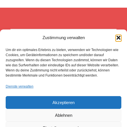
Zustimmung verwalten
Was wir heute tun, entscheidet 
darüber, wie die Welt morgen 
Um dir ein optimales Erlebnis zu bieten, verwenden wir Technologien wie
aussieht. 
(Boris Pasternak -FNPT)
Cookies, um Geräteinformationen zu speichern und/oder darauf
zuzugreifen. Wenn du diesen Technologien zustimmst, können wir Daten
wie das Surfverhalten oder eindeutige IDs auf dieser Website verarbeiten.
Wenn du deine Zustimmung nicht erteilst oder zurückziehst, können
bestimmte Merkmale und Funktionen beeinträchtigt werden.
Steuer und
Dienste verwalten
Impressum
Datenschutz
Anfahrt
Bankverbindung
Akzeptieren
Ablehnen