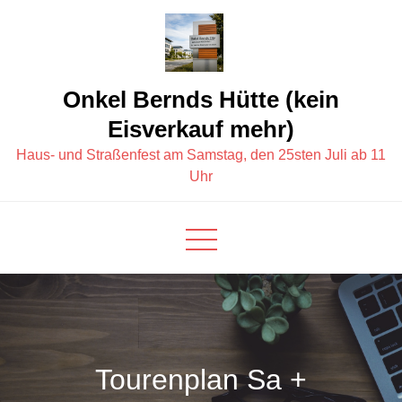
Skip
to
content
Onkel Bernds Hütte (kein
Eisverkauf mehr)
Haus- und Straßenfest am Samstag, den 25sten Juli ab 11
Uhr
Tourenplan Sa +