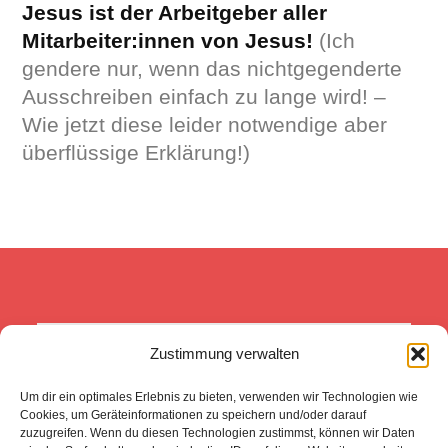
Jesus ist der Arbeitgeber aller
Mitarbeiter:innen von Jesus!
(Ich
gendere nur, wenn das nichtgegenderte
Ausschreiben einfach zu lange wird! –
Wie jetzt diese leider notwendige aber
überflüssige Erklärung!)
Zustimmung verwalten
Was wir heute tun, entscheidet 
darüber, wie die Welt morgen 
Um dir ein optimales Erlebnis zu bieten, verwenden wir Technologien wie
aussieht. 
(Boris Pasternak -FNPT)
Cookies, um Geräteinformationen zu speichern und/oder darauf
zuzugreifen. Wenn du diesen Technologien zustimmst, können wir Daten