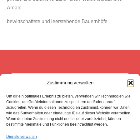
Areale
bewirtschaftete und leerstehende Bauernhöfe
Zustimmung verwalten
Was wir heute tun, entscheidet 
darüber, wie die Welt morgen 
Um dir ein optimales Erlebnis zu bieten, verwenden wir Technologien wie
aussieht. 
(Boris Pasternak -FNPT)
Cookies, um Geräteinformationen zu speichern und/oder darauf
zuzugreifen. Wenn du diesen Technologien zustimmst, können wir Daten
wie das Surfverhalten oder eindeutige IDs auf dieser Website verarbeiten.
Wenn du deine Zustimmung nicht erteilst oder zurückziehst, können
bestimmte Merkmale und Funktionen beeinträchtigt werden.
Steuer und
Dienste verwalten
Impressum
Datenschutz
Anfahrt