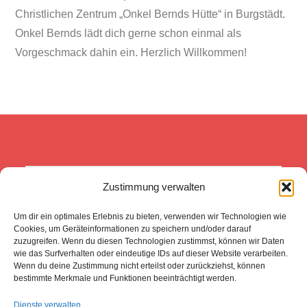
Christlichen Zentrum „Onkel Bernds Hütte“ in Burgstädt.
Onkel Bernds lädt dich gerne schon einmal als
Vorgeschmack dahin ein. Herzlich Willkommen!
Zustimmung verwalten
Was wir heute tun, entscheidet 
darüber, wie die Welt morgen 
Um dir ein optimales Erlebnis zu bieten, verwenden wir Technologien wie
aussieht. 
(Boris Pasternak -FNPT)
Cookies, um Geräteinformationen zu speichern und/oder darauf
zuzugreifen. Wenn du diesen Technologien zustimmst, können wir Daten
wie das Surfverhalten oder eindeutige IDs auf dieser Website verarbeiten.
Wenn du deine Zustimmung nicht erteilst oder zurückziehst, können
bestimmte Merkmale und Funktionen beeinträchtigt werden.
Steuer und
Dienste verwalten