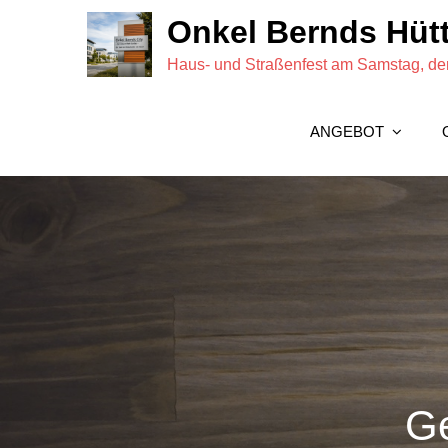
Skip
Onkel Bernds Hütt
to
Haus- und Straßenfest am Samstag, den
content
ANGEBOT
Ge