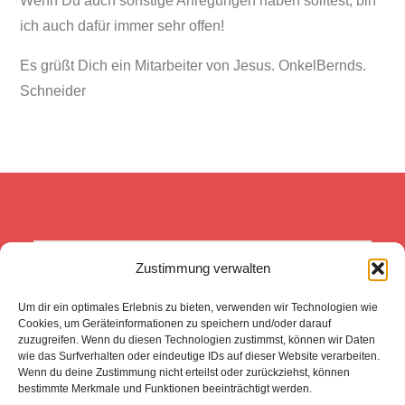
Wenn Du auch sonstige Anregungen haben solltest, bin
ich auch dafür immer sehr offen!
Es grüßt Dich ein Mitarbeiter von Jesus. OnkelBernds.
Schneider
Zustimmung verwalten
Was wir heute tun, entscheidet 
darüber, wie die Welt morgen 
Um dir ein optimales Erlebnis zu bieten, verwenden wir Technologien wie
aussieht. 
(Boris Pasternak -FNPT)
Cookies, um Geräteinformationen zu speichern und/oder darauf
zuzugreifen. Wenn du diesen Technologien zustimmst, können wir Daten
wie das Surfverhalten oder eindeutige IDs auf dieser Website verarbeiten.
Wenn du deine Zustimmung nicht erteilst oder zurückziehst, können
bestimmte Merkmale und Funktionen beeinträchtigt werden.