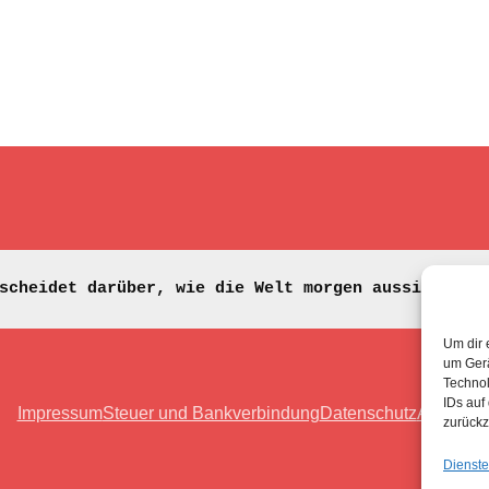
scheidet darüber, wie die Welt morgen aussieht. 
(
Um dir 
um Gerä
Technol
IDs auf
Impressum
Steuer und Bankverbindung
Datenschutz
Anfahrt
zurückz
Dienste