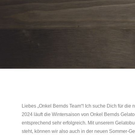
Liebes „Onkel Bernds Team“! Ich suche Dich für di
2024 läuft die Wintersaison von Onkel Bernds Gelato
entsprechend sehr erfolgreich. Mit unserem Gelatobu
steht, können wir also auch in der neuen Sommer-Ge